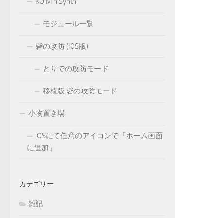
KQ MiniSynth
モジュール一覧
砦の攻防 (IOS版)
とりでの攻防モード
移植版 砦の攻防モード
小物置き場
iOSにて任意のアイコンで「ホーム画面
に追加」
カテゴリー
雑記