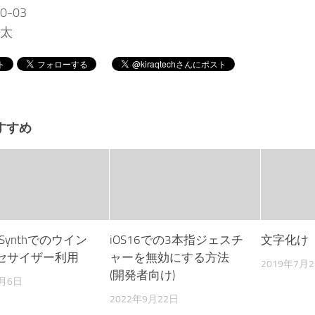
0-03
亮太
すすめ
niSynthでのウイン
iOS16での3本指ジェスチ
文字化け
セサイザー利用
ャーを無効にする方法
2019年7月
(開発者向け)
2月6日
2022年9月22日