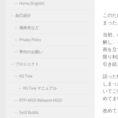
Home (English)
このた
自己紹介
まった
連絡先など
当初、A
Privacy Policy
解し、
画を立
寄付のお願い
限り利
引き続
プロジェクト
誤った
KQ Tixie
しまっ
KQ Tixie マニュアル
いてご
めてま
RTP-MIDI (Network MIDI)
改めて
SysX Buddy