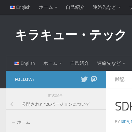
English
ホーム
自己紹介
連絡先など
コンテンツへスキップ
キラキュー・テック
English
ホーム
自己紹介
連絡先など
FOLLOW:
雑記
前の記事
S
公開された*26バージョンについて
BY
KIRA,
ホーム