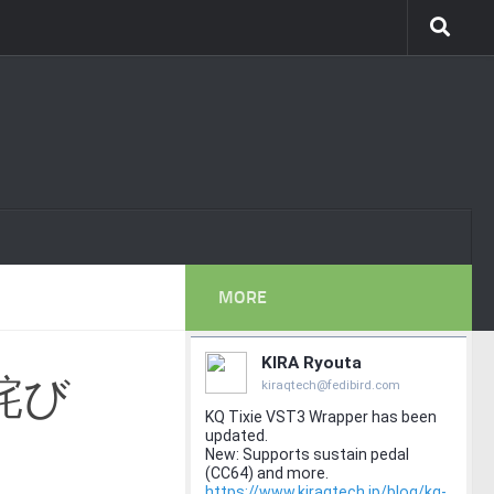
。
MORE
詫び