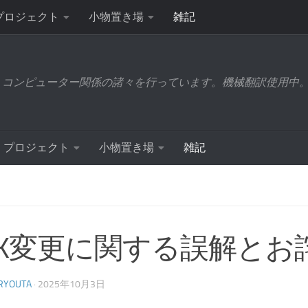
プロジェクト
小物置き場
雑記
コンピューター関係の諸々を行っています。機械翻訳使用中
プロジェクト
小物置き場
雑記
DK変更に関する誤解とお
 RYOUTA
·
2025年10月3日