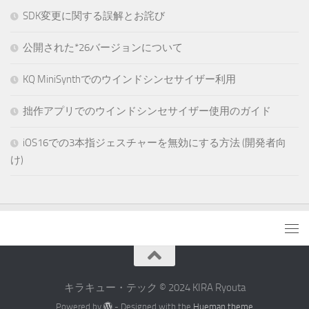
SDK変更に関する誤解とお詫び
公開された*26バージョンについて
KQ MiniSynthでのウインドシンセサイザー利用
拙作アプリでのウインドシンセサイザー使用のガイド
iOS16での3本指ジェスチャーを無効にする方法 (開発者向
け)
キラキュー・テック © 2024 KIRA Ryouta
Powered by
- Designed with the
Hueman theme