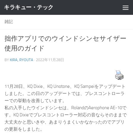
キラキュー・テック
コンテンツへスキップ
雑記
拙作アプリでのウインドシンセサイザー
使用のガイド
BY
KIRA, RYOUTA
·
2022年11月28日
11月28日、KQ Dixie、KQ Unotone、KQ Sampeiをアップデート
しました。この日のアップデートでは、ブレスコントローラ
ーでの挙動を改善しています。
私の入手したウインドシンセは、RolandのAerophone AE-10で
す。KQ Dixieでブレスコントローラー対応の音ならそのままで
大丈夫かと思いきや、あまりうまくいかなかったのでアプリ
の更新をしました。