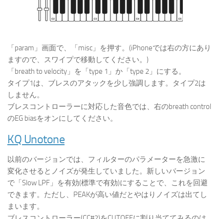
「param」画面で、「misc」を押す。(iPhoneでは右の方にあり
ますので、スワイプで移動してください。)
「breath to velocity」を「type 1」か「type 2」にする。
タイプ1は、ブレスのアタックを少し強調します。タイプ2は
しません。
ブレスコントローラーに対応した音色では、右のbreath control
のEG biasをオンにしてください。
KQ Unotone
以前のバージョンでは、フィルターのパラメーターを急激に
変化させるとノイズが発生していました。新しいバージョン
で「Slow LPF」を有効(標準で有効)にすることで、これを回避
できます。ただし、PEAKが高い値だとやはりノイズは出てし
まいます。
ブレスコントローラー(CC#2)をCUTOFFに割り当ててみるのは