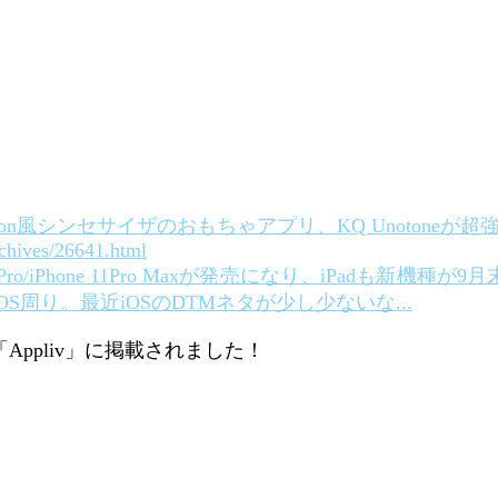
ron風シンセサイザのおもちゃアプリ、KQ Unotoneが超強力
chives/26641.html
ne 11Pro/iPhone 11Pro Maxが発売になり、iPadも
S周り。最近iOSのDTMネタが少し少ないな...
ppliv」に掲載されました！