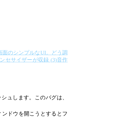
画面のシンプルなUI。どう調
セサイザーが収録 (3)音作
とクラッシュします。このバグは、
たなウィンドウを開こうとするとフ